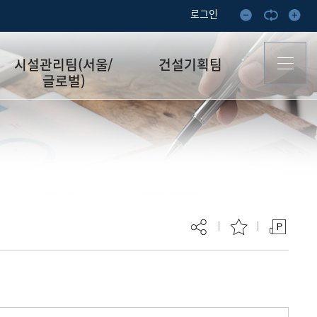
로그인
시설관리팀(서울/
건설기획팀
글로벌)
업무안내
업무안내
담당자소개
담당자소개
공지사항
공지사항
자료실
자료실
버스안내
현재 페이지를 즐겨찾는 메뉴로
등록하시겠습니까?