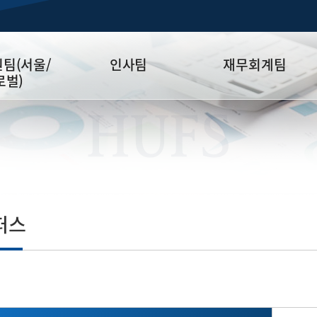
팀(서울/
인사팀
재무회계팀
로벌)
업무안내
업무안내
HUFS
담당자소개
담당자소개
공지사항
공지사항
자료실
자료실
채용공지
퍼스