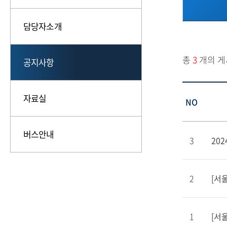
담당자소개
총
3
개의 게
공지사항
자료실
NO
버스안내
3
20
2
[서
1
[서