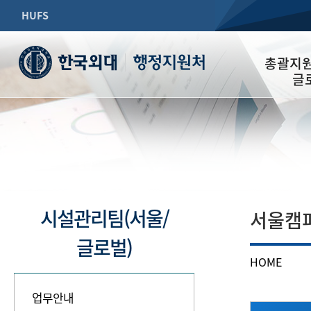
HUFS
행정지원처
총괄지원
글
업무안내
담당자소개
공지사항
자료실
시설관리팀(서울/
서울캠
글로벌)
HOME
업무안내