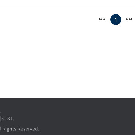
1
.
로 81.
l Rights Reserved.