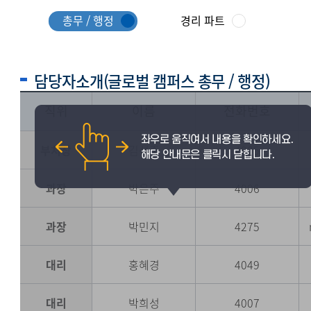
총무 / 행정
경리 파트
담당자소개(글로벌 캠퍼스 총무 / 행정)
직위
이름
전화번호
부처장
김석중
4005
과장
박은주
4006
과장
박민지
4275
대리
홍혜경
4049
대리
박희성
4007